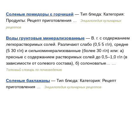
Соленые помидоры с горчицей
— Тип блюда: Категория:
Продукты: Рецепт приготовления …
Энциклопедия кулинарных
рецептов
Воды грунтовые минерализованные
— В. г. с содержанием
легкорастворимых солей. Различают слабо (0,5 5 г/л), средне
(5 30 г/л) и сильноминерализованные (более 30 г/л) или: а)
пресные с содержанием растворимых солей до 0,5–1,0 г/л (в
зависимости от солевого состава), б) солоноватые… …
Толковый словарь по почвоведению
Соленые баклажаны
— Тип блюда: Категория: Рецепт
приготовления …
Энциклопедия кулинарных рецептов