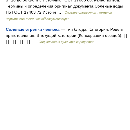
от 10 до 50 g·dm 3 Источник: ГОСТ 27065 86: Качество вод.
Термины и определения оригинал документа Соленые воды
По ГОСТ 17403 72 Источн …
Словарь-справочник терминов
нормативно-технической документации
Соленые стрелки чеснока
— Тип блюда: Категория: Рецепт
приготовления: В текущей категории (Консервация овощей): | |
| | | | | | | | | | | …
Энциклопедия кулинарных рецептов