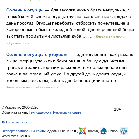
Соленые огурцы
— Для засолки нужно брать некрупные, с
тонкой кожей, свежие огурцы (лучше всего снятые с грядок в
день посола). Огурцы перебрать, отбросить пожелтевшие и
испорченные, обмыть холодной водой. Дно деревянной бочки
выстлать промытыми листьями дуба,… …
Книга о вкусной и
здоровой пище
Соленые огурцы с уксусом
— Подготовленные, как указано
выше, огурцы уложить в бочонок или в банку с душистыми
травами и залить горячим рассолом, в который добавлены
водка и виноградный уксус. На другой день долить огурцы
холодным рассолом, забить дно бочонка (или плотно… …
Книга о вкусной и здоровой пище
© Академик, 2000-2026
18+
Обратная связь:
Техподдержка
,
Реклама на сайте
👣 Путешествия
Экспорт словарей на сайты
, сделанные на PHP,
Joomla,
Drupal,
WordPress, MODx.