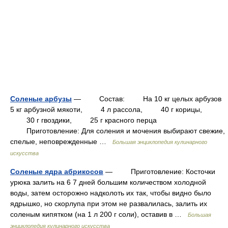
Соленые арбузы
— Состав: На 10 кг целых арбузов
5 кг арбузной мякоти, 4 л рассола, 40 г корицы,
30 г гвоздики, 25 г красного перца
Приготовление: Для соления и мочения выбирают свежие,
спелые, неповрежденные …
Большая энциклопедия кулинарного
искусства
Соленые ядра абрикосов
— Приготовление: Косточки
урюка залить на 6 7 дней большим количеством холодной
воды, затем осторожно надколоть их так, чтобы видно было
ядрышко, но скорлупа при этом не развалилась, залить их
соленым кипятком (на 1 л 200 г соли), оставив в …
Большая
энциклопедия кулинарного искусства